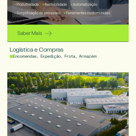
+
Produtividade
+
Rentabilidade
+
Automatização
+
Simplificação de processos
+
Ferramentas customizadas
Saber Mais
Logística e Compras
Encomendas, Expedição, Frota, Armazém