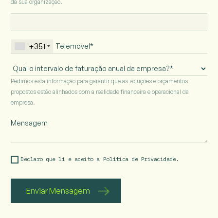
da sua organização.
+351
Intervalo
de
Pedimos esta informação para garantir que as soluções e orçamentos
faturação
propostos estão alinhados com a realidade financeira e operacional da
anual
empresa.
da
empresa
Declaro que li e aceito a 
Política de Privacidade.