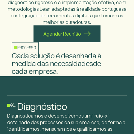
diagnóstico rigoroso
e a implementação efetiva, com
metodologias Lean adaptadas à realidade portuguesa
e integração de ferramentas digitais que tornam as
melhorias duradouras.
Agendar Reunião
PROCESSO
Cada solução é desenhada
à
medida das necessidades
de
cada empresa.
01.
Diagnóstico
Diagnosticamos e desenvolvemos um “raio-x”
detalhado dos processos da sua empresa, de forma a
identificarmos, mensurarmos e qualificarmos as