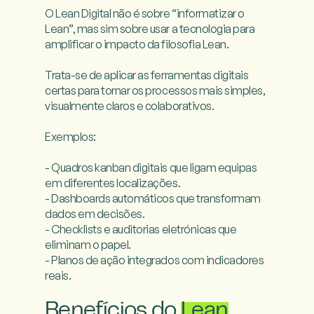
O Lean Digital não é sobre “informatizar o 
Lean”, mas sim sobre usar a tecnologia para 
amplificar o impacto da filosofia Lean.

Trata-se de aplicar as ferramentas digitais 
certas para tornar os processos mais simples, 
visualmente claros e colaborativos.

Exemplos:

- Quadros kanban digitais que ligam equipas 
em diferentes localizações.

- Dashboards automáticos que transformam 
dados em decisões.

- Checklists e auditorias eletrónicas que 
eliminam o papel.

- Planos de ação integrados com indicadores 
reais.

Benefícios do
Lean