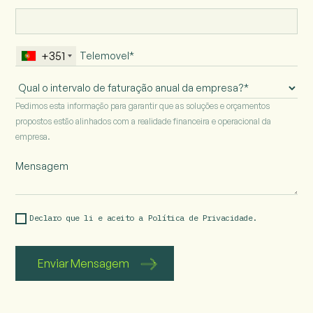
+351
Intervalo
de
Pedimos esta informação para garantir que as soluções e orçamentos
faturação
propostos estão alinhados com a realidade financeira e operacional da
anual
empresa.
da
empresa
Declaro que li e aceito a 
Política de Privacidade.