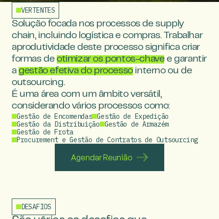
VERTENTES
Solução focada nos processos de supply
chain,
incluindo logística e compras. Trabalhar
a
produtividade deste processo significa criar
formas
de
otimizar os pontos-chave
e garantir
a
gestão
efetiva do processo
interno ou de
outsourcing.
É uma área com um âmbito versátil,
considerando
vários processos como:
Gestão de Encomendas
Gestão de Expedição
Gestão da Distribuição
Gestão de Armazém
Gestão de Frota
Procurement e Gestão de Contratos de Outsourcing
Agendar Reunião
DESAFIOS