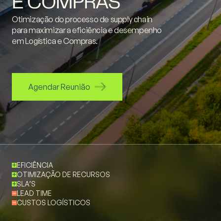
E COMPRAS
Otimização do processo de supply
chain
para maximizar a eficiência e
desempenho
em Logística e Compras.
Agendar Reunião
EFICIÊNCIA
OTIMIZAÇÃO DE RECURSOS
SLA’S
LEAD TIME
CUSTOS LOGÍSTICOS