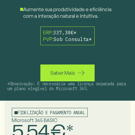
Aumente sua produtividade e eficiência
com a interação natural e intuitiva.
ERP:
337,30€*
PVP:
Sob Consulta*
Saber Mais
*Observação: É necessária uma licença separada para
um plano elegível do Microsoft 365.
FIDELIZAÇÃO E PAGAMENTO ANUAL
Microsoft 365 BASIC
5,54€*