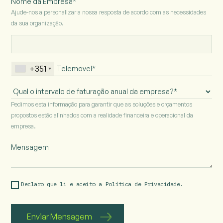
Nome da Empresa*
Ajude-nos a personalizar a nossa resposta de acordo com as necessidades
da sua organização.
+351
Intervalo
de
Pedimos esta informação para garantir que as soluções e orçamentos
faturação
propostos estão alinhados com a realidade financeira e operacional da
anual
empresa.
da
empresa
Declaro que li e aceito a 
Política de Privacidade.