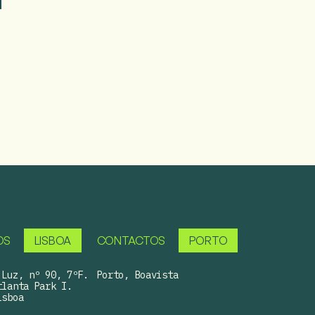
OS
LISBOA
CONTACTOS
PORTO
Luz, nº 90, 7ºF.

Porto, Boavista

lanta Park I.

sboa
