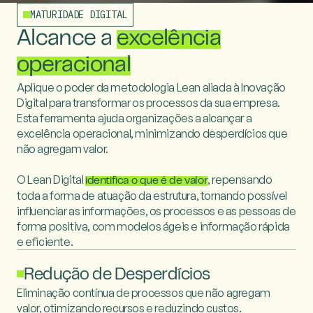
MATURIDADE DIGITAL
Alcance a
excelência
operacional
Aplique o poder da metodologia Lean aliada à Inovação
Digital para transformar
os processos da sua empresa.
Esta ferramenta ajuda organizações a
alcançar a
excelência operacional, minimizando desperdícios que
não agregam valor.
O Lean Digital
, repensando
identifica o que é de valor
toda a forma de atuação
da estrutura, tornando possível
influenciar as informações, os processos e as
pessoas de
forma positiva, com modelos ágeis e informação rápida
e eficiente.
Redução de Desperdícios
Eliminação contínua de processos que não agregam
valor, otimizando recursos e reduzindo custos.