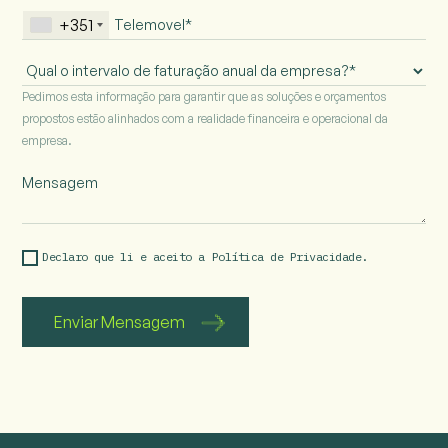
+351
Intervalo
de
Pedimos esta informação para garantir que as soluções e orçamentos
faturação
propostos estão alinhados com a realidade financeira e operacional da
anual
empresa.
da
empresa
Declaro que li e aceito a 
Política de Privacidade.