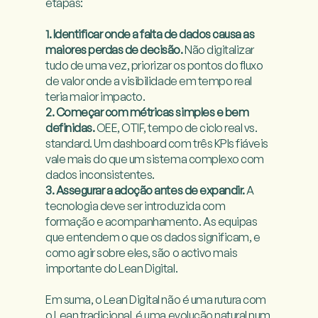
etapas:

1. Identificar onde a falta de dados causa as 
maiores perdas de decisão.
 Não digitalizar 
tudo de uma vez, priorizar os pontos do fluxo 
de valor onde a visibilidade em tempo real 
2. Começar com métricas simples e bem 
definidas.
 OEE, OTIF, tempo de ciclo real vs. 
standard. Um dashboard com três KPIs fiáveis 
vale mais do que um sistema complexo com 
3. Assegurar a adoção antes de expandir.
 A 
tecnologia deve ser introduzida com 
formação e acompanhamento. As equipas 
que entendem o que os dados significam, e 
como agir sobre eles, são o activo mais 
importante do Lean Digital.

Em suma, o Lean Digital não é uma rutura com 
o Lean tradicional, é uma evolução natural num 