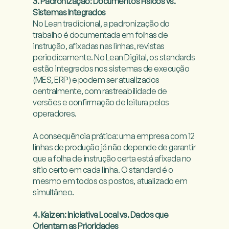
3. Padronização: Documentos Físicos vs. 
Sistemas Integrados
No Lean tradicional, a padronização do 
trabalho é documentada em folhas de 
instrução, afixadas nas linhas, revistas 
periodicamente. No Lean Digital, os standards 
estão integrados nos sistemas de execução 
(MES, ERP) e podem ser atualizados 
centralmente, com rastreabilidade de 
versões e confirmação de leitura pelos 
operadores.

A consequência prática: uma empresa com 12 
linhas de produção já não depende de garantir 
que a folha de instrução certa está afixada no 
sítio certo em cada linha. O standard é o 
mesmo em todos os postos, atualizado em 
simultâneo.

4. Kaizen: Iniciativa Local vs. Dados que 
Orientam as Prioridades