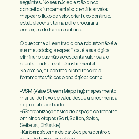
seguintes. No seu núcleo estão cinco 
conceitos fundamentais: identificar valor, 
mapear o fluxo de valor, criar fluxo contínuo, 
estabelecer sistema pull e procurar a 
perfeição de forma contínua.

O que torna o Lean tradicional robusto não é a 
sua metodologia específica, é a sua lógica: 
eliminar o que não acrescenta valor para o 
cliente. Tudo o resto é instrumental.

Na prática, o Lean tradicional recorre a 
ferramentas físicas e analógicas como:

-VSM (Value Stream Mapping)
: mapeamento 
manual do fluxo de valor, desde a encomenda 
-5S
: organização física do espaço de trabalho 
em cinco etapas (Seiri, Seiton, Seiso, 
-Kanban
: sistema de cartões para controlo 