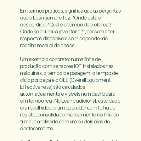
Em termos práticos, significa que as perguntas 
que o Lean sempre fez: "Onde está o 
desperdício? Qual é o tempo de ciclo real? 
Onde se acumula inventário?", passam a ter 
respostas disponíveis sem depender de 
recolha manual de dados.

Um exemplo concreto: numa linha de 
produção com sensores IOT instalados nas 
máquinas, o tempo de paragem, o tempo de 
ciclo por peça e o OEE (Overall Equipment 
Effectiveness) são calculados 
automaticamente e visíveis num dashboard 
em tempo real. No Lean tradicional, este dado 
era recolhido por um operador com folha de 
registo, consolidado manualmente no final do 
turno, e analisado com um ou dois dias de 
desfasamento.
