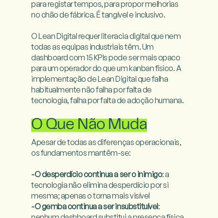
para registar tempos, para propor melhorias 
no chão de fábrica. É tangível e inclusivo.

O Lean Digital requer literacia digital que nem 
todas as equipas industriais têm. Um 
dashboard com 15 KPIs pode ser mais opaco 
para um operador do que um kanban físico. A 
implementação de Lean Digital que falha 
habitualmente não falha por falta de 
tecnologia, falha por falta de adoção humana.

O Que Não Muda
Apesar de todas as diferenças operacionais, 
os fundamentos mantêm-se:

-O desperdício continua a ser o inimigo
: a 
tecnologia não elimina desperdício por si 
-O gemba continua a ser insubstituível
: 
nenhum dashboard substitui a presença física 