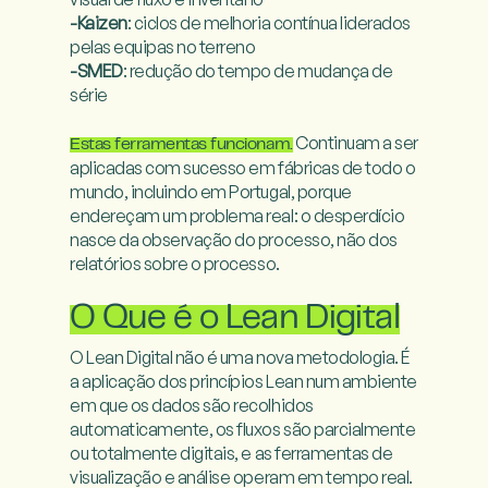
-Kaizen
: ciclos de melhoria contínua liderados 
-SMED
: redução do tempo de mudança de 
série

 Continuam a ser 
Estas ferramentas funcionam.
aplicadas com sucesso em fábricas de todo o 
mundo, incluindo em Portugal, porque 
endereçam um problema real: o desperdício 
nasce da observação do processo, não dos 
relatórios sobre o processo.

O Que é o Lean Digital
O Lean Digital não é uma nova metodologia. É 
a aplicação dos princípios Lean num ambiente 
em que os dados são recolhidos 
automaticamente, os fluxos são parcialmente 
ou totalmente digitais, e as ferramentas de 
visualização e análise operam em tempo real.
