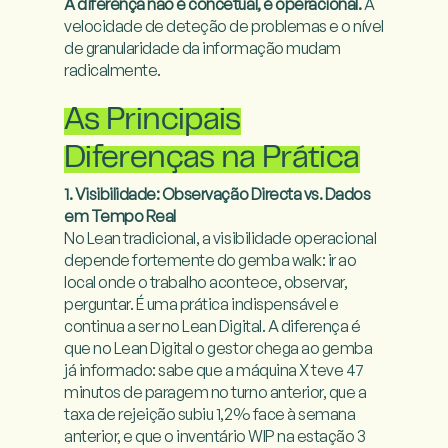
A diferença não é concetual, é operacional. 
A 
velocidade de deteção de problemas e o nível 
de granularidade da informação mudam 
radicalmente.

As Principais
Diferenças na Prática
1. Visibilidade: Observação Directa vs. Dados 
em Tempo Real
No Lean tradicional, a visibilidade operacional 
depende fortemente do gemba walk: ir ao 
local onde o trabalho acontece, observar, 
perguntar. É uma prática indispensável e 
continua a ser no Lean Digital. A diferença é 
que no Lean Digital o gestor chega ao gemba 
já informado: sabe que a máquina X teve 47 
minutos de paragem no turno anterior, que a 
taxa de rejeição subiu 1,2% face à semana 
anterior, e que o inventário WIP na estação 3 