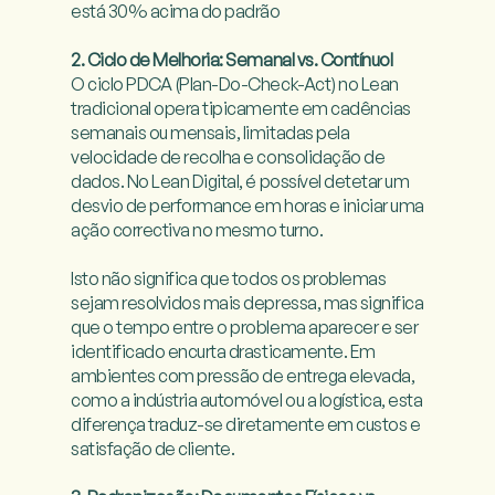
está 30% acima do padrão

2. Ciclo de Melhoria: Semanal vs. Contínuol
O ciclo PDCA (Plan-Do-Check-Act) no Lean 
tradicional opera tipicamente em cadências 
semanais ou mensais, limitadas pela 
velocidade de recolha e consolidação de 
dados. No Lean Digital, é possível detetar um 
desvio de performance em horas e iniciar uma 
ação correctiva no mesmo turno.

Isto não significa que todos os problemas 
sejam resolvidos mais depressa, mas significa 
que o tempo entre o problema aparecer e ser 
identificado encurta drasticamente. Em 
ambientes com pressão de entrega elevada, 
como a indústria automóvel ou a logística, esta 
diferença traduz-se diretamente em custos e 
satisfação de cliente.
