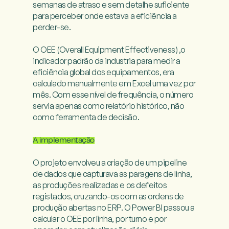
semanas de atraso e sem detalhe suficiente 
para perceber onde estava a eficiência a 
perder-se.

O OEE (Overall Equipment Effectiveness) ,o 
indicador padrão da industria para medir a 
eficiência global dos equipamentos, era 
calculado manualmente em Excel uma vez por 
mês. Com esse nível de frequência, o número 
servia apenas como relatório histórico, não 
como ferramenta de decisão.

A implementação
O projeto envolveu a criação de um pipeline 
de dados que capturava as paragens de linha, 
as produções realizadas e os defeitos 
registados, cruzando-os com as ordens de 
produção abertas no ERP. O Power BI passou a 
calcular o OEE por linha, por turno e por 