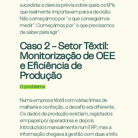
sucedida: a clareza prévia sobre quais os KPIs 
que realmente importavam para a decisão. 
Não começámos por "o que conseguimos 
medir". Começámos por "o que precisamos 
de saber para agir".

Caso 2 - Setor Têxtil:
Monitorização de OEE
e Eficiência de
Produção
O problema
Numa empresa têxtil com várias linhas de 
malharia e confeção, o desafio era diferente. 
Os dados de produção existiam, registados 
em papel por operadores e depois 
introduzidos manualmente num ERP, mas a 
informação chegava à gestão com duas a três 