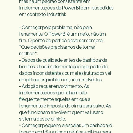
mas há um padrão consistente em 
implementações de Power BI bem-sucedidas 
em contexto industrial:

- Começar pelo problema, não pela 
ferramenta. O Power BI é um meio, não um 
fim. O ponto de partida deve ser sempre: 
"Que decisões precisamos de tomar 
melhor?"

- Dados de qualidade antes de dashboards 
bonitos. Uma implementação que parte de 
dados inconsistentes ou mal estruturados vai 
amplificar os problemas, não resolvê-los.

- Adoção requer envolvimento. As 
implementações que falham são 
frequentemente aquelas em que a 
ferramenta é imposta de cima para baixo. As 
que funcionam envolvem quem vai usar o 
sistema desde o início.

- Começar pequeno e escalar. Um dashboard 
focado em três a cinco métricas críticas gera 