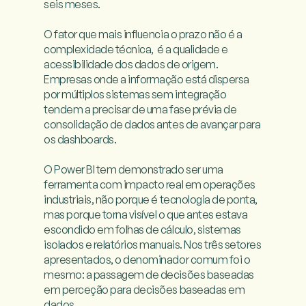
seis meses.

O fator que mais influencia o prazo não é a 
complexidade técnica,  é a qualidade e 
acessibilidade dos dados de origem. 
Empresas onde a informação está dispersa 
por múltiplos sistemas sem integração 
tendem a precisar de uma fase prévia de 
consolidação de dados antes de avançar para 
os dashboards.

O Power BI tem demonstrado ser uma 
ferramenta com impacto real em operações 
industriais, não porque é tecnologia de ponta, 
mas porque torna visível o que antes estava 
escondido em folhas de cálculo, sistemas 
isolados e relatórios manuais. Nos três setores 
apresentados, o denominador comum foi o 
mesmo: a passagem de decisões baseadas 
em perceção para decisões baseadas em 
dados.
