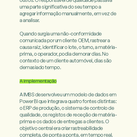
outros. O responsável de qualidade passava 
uma parte significativa do seu tempo a 
agregar informação manualmente, em vez de 
a analisar.

Quando surgia uma não-conformidade 
comunicada por um cliente OEM, rastrear a 
causa raiz, identificar o lote, o turno, a matéria-
prima, o operador, podia demorar dias. No 
contexto de um cliente automóvel, dias são 
demasiado tempo.

A implementação
A IMBS desenvolveu um modelo de dados em 
Power BI que integrava quatro fontes distintas: 
o ERP de produção, o sistema de controlo de 
qualidade, os registos de receção de matéria-
prima e os dados de entregas a clientes. O 
objetivo central era criar rastreabilidade 
completa, de ponta a ponta, em tempo real.
