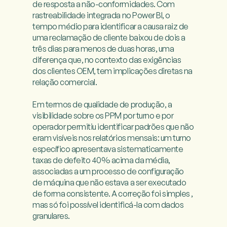
de resposta a não-conformidades. Com 
rastreabilidade integrada no Power BI, o 
tempo médio para identificar a causa raiz de 
uma reclamação de cliente baixou de dois a 
três dias para menos de duas horas, uma 
diferença que, no contexto das exigências 
dos clientes OEM, tem implicações diretas na 
relação comercial.

Em termos de qualidade de produção, a 
visibilidade sobre os PPM por turno e por 
operador permitiu identificar padrões que não 
eram visíveis nos relatórios mensais: um turno 
específico apresentava sistematicamente 
taxas de defeito 40% acima da média, 
associadas a um processo de configuração 
de máquina que não estava a ser executado 
de forma consistente. A correção foi simples , 
mas só foi possível identificá-la com dados 
granulares.
