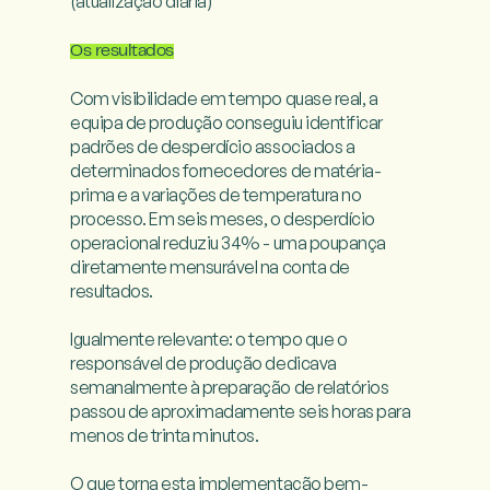
(atualização diária)

Os resultados
Com visibilidade em tempo quase real, a 
equipa de produção conseguiu identificar 
padrões de desperdício associados a 
determinados fornecedores de matéria-
prima e a variações de temperatura no 
processo. Em seis meses, o desperdício 
operacional reduziu 34% - uma poupança 
diretamente mensurável na conta de 
resultados.

Igualmente relevante: o tempo que o 
responsável de produção dedicava 
semanalmente à preparação de relatórios 
passou de aproximadamente seis horas para 
menos de trinta minutos.

O que torna esta implementação bem-