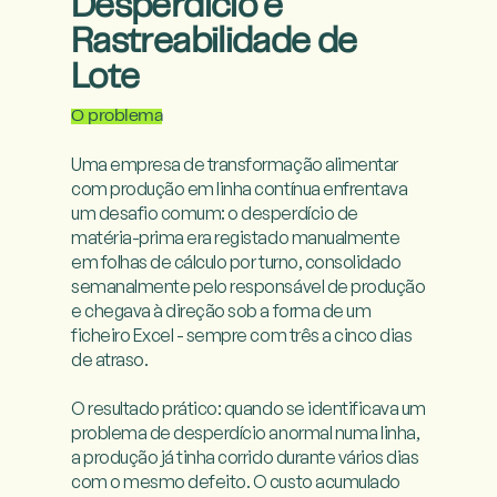
Desperdício e
Rastreabilidade de
Lote
O problema
Uma empresa de transformação alimentar 
com produção em linha contínua enfrentava 
um desafio comum: o desperdício de 
matéria-prima era registado manualmente 
em folhas de cálculo por turno, consolidado 
semanalmente pelo responsável de produção 
e chegava à direção sob a forma de um 
ficheiro Excel - sempre com três a cinco dias 
de atraso.

O resultado prático: quando se identificava um 
problema de desperdício anormal numa linha, 
a produção já tinha corrido durante vários dias 
com o mesmo defeito. O custo acumulado 