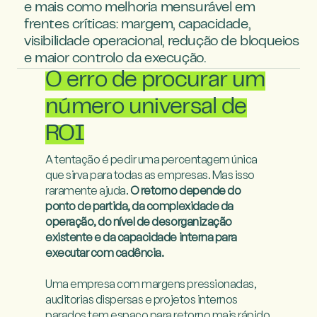
e mais como melhoria mensurável em 
frentes críticas: margem, capacidade, 
visibilidade operacional, redução de bloqueios 
e maior controlo da execução.
O erro de procurar um
número universal de
ROI
A tentação é pedir uma percentagem única 
que sirva para todas as empresas. Mas isso 
raramente ajuda. 
O retorno depende do 
ponto de partida, da complexidade da 
operação, do nível de desorganização 
existente e da capacidade interna para 
executar com cadência.
Uma empresa com margens pressionadas, 
auditorias dispersas e projetos internos 
parados tem espaço para retorno mais rápido 