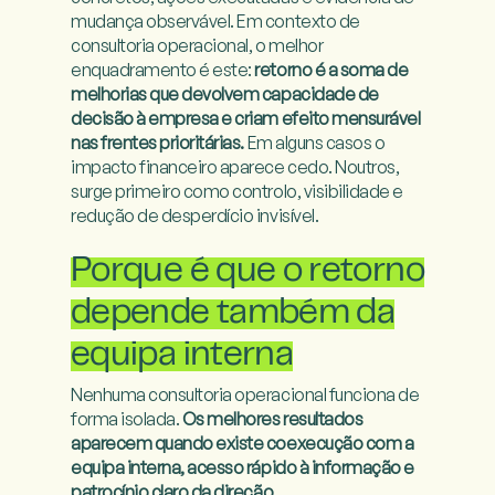
mudança observável. Em contexto de 
consultoria operacional, o melhor 
enquadramento é este: 
retorno é a soma de 
melhorias que devolvem capacidade de 
decisão à empresa e criam efeito mensurável 
nas frentes prioritárias.
 Em alguns casos o 
impacto financeiro aparece cedo. Noutros, 
surge primeiro como controlo, visibilidade e 
redução de desperdício invisível.

Porque é que o retorno
depende também da
equipa interna
Nenhuma consultoria operacional funciona de 
forma isolada. 
Os melhores resultados 
aparecem quando existe coexecução com a 
equipa interna, acesso rápido à informação e 
patrocínio claro da direção.