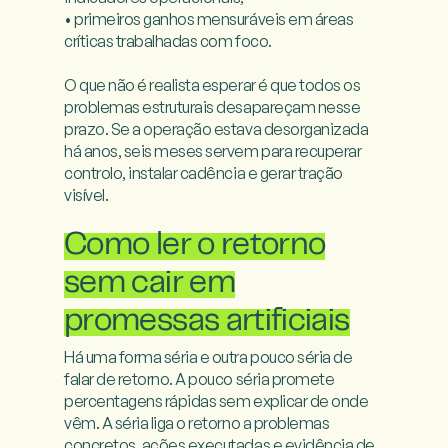
• primeiros ganhos mensuráveis em áreas 
críticas trabalhadas com foco.

O que não é realista esperar é que todos os 
problemas estruturais desapareçam nesse 
prazo. Se a operação estava desorganizada 
há anos, seis meses servem para recuperar 
controlo, instalar cadência e gerar tração 
visível.

Como ler o retorno
sem cair em
promessas artificiais
Há uma forma séria e outra pouco séria de 
falar de retorno. A pouco séria promete 
percentagens rápidas sem explicar de onde 
vêm. A séria liga o retorno a problemas 
concretos, ações executadas e evidência de 