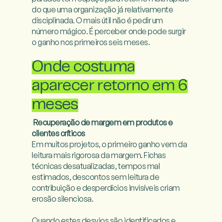
do que uma organização já relativamente 
disciplinada. O mais útil não é pedir um 
número mágico. É perceber onde pode surgir 
o ganho nos primeiros seis meses.

Onde costuma
aparecer retorno em 6
meses
Recuperação de margem em produtos e 
clientes críticos
Em muitos projetos, o primeiro ganho vem da 
leitura mais rigorosa da margem. Fichas 
técnicas desatualizadas, tempos mal 
estimados, descontos sem leitura de 
contribuição e desperdícios invisíveis criam 
erosão silenciosa.

Quando estes desvios são identificados e 