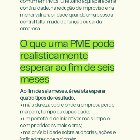
comum em PMEs. O retorno aqui aparece na 
continuidade, na redução de improviso e na 
menor vulnerabilidade quando uma pessoa 
central falta, muda de função ou sai da 
empresa.

O que uma PME pode
realisticamente
esperar ao fim de seis
meses
Ao fim de seis meses, é realista esperar 
quatro tipos de resultado.
• mais clareza sobre onde a empresa perde 
margem, tempo ou capacidade;

• um portefólio de iniciativas mais limpo e 
com prioridades mais claras;

• maior visibilidade sobre auditorias, ações e 
indicadores operacionais;
