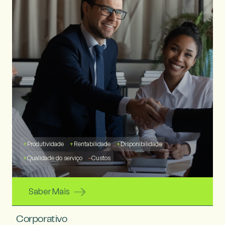
+
Produtividade
+
Rentabilidade
+
Disponibilidade
+
Qualidade do serviço
–
Custos
Saber Mais
Corporativo