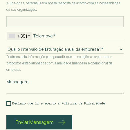
Ajude-nos a personalizar a nossa resposta de acordo com as necessidades
da sua organização.
+351
Intervalo
de
Pedimos esta informação para garantir que as soluções e orçamentos
faturação
propostos estão alinhados com a realidade financeira e operacional da
anual
empresa.
da
empresa
Declaro que li e aceito a 
Política de Privacidade.