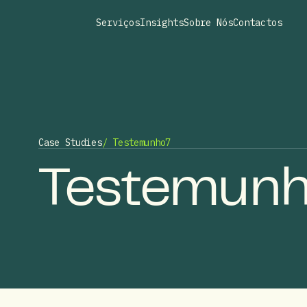
Serviços
Insights
Sobre Nós
Contactos
Case Studies
/ Testemunho7
Testemun