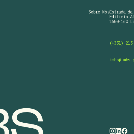
Sobre Nós
Estrada da 
Edificio At
1600-160 Li
(+351) 215
imbs@imbs.