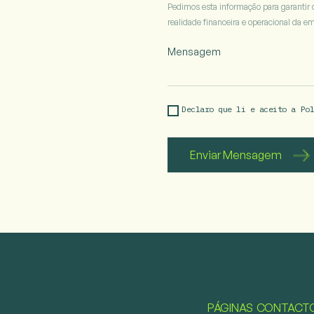
de
Pedimos esta informação para garantir 
faturação
realidade financeira e operacional da e
anual
da
empresa
Declaro que li e aceito a 
Po
PÁGINAS
CONTACT