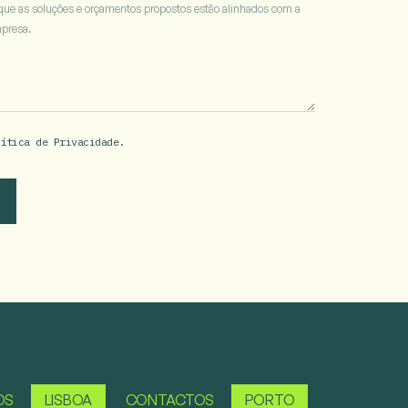
que as soluções e orçamentos propostos estão alinhados com a
mpresa.
lítica de Privacidade.
OS
LISBOA
CONTACTOS
PORTO