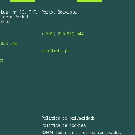
Luz, nº 90, 7ºF.

Porto, Boavista

lanta Park I.

sboa

(+351) 215 830 544
 830 544
imbs@imbs.pt
pt
Política de privacidade
Política de cookies
©2024 Todos os direitos reservados