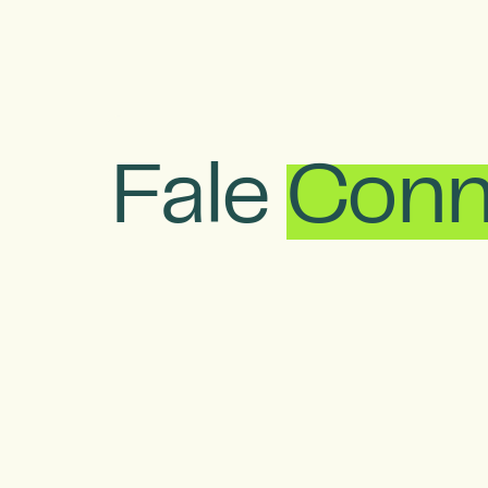
Fale
Conn